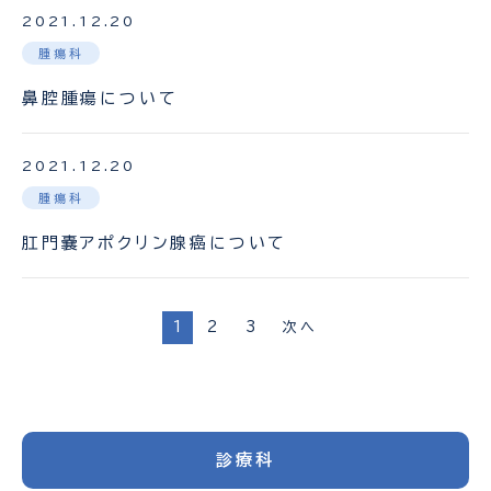
2021.12.20
腫瘍科
鼻腔腫瘍について
2021.12.20
腫瘍科
肛門嚢アポクリン腺癌について
投
1
2
3
次へ
稿
の
ペ
ー
ジ
送
診療科
り