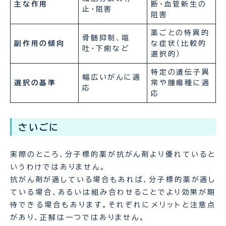
主な作用
断・血管新生の
止・阻害
阻害
薬ごとの特異的
骨髄抑制、嘔
副作用の傾向
な症状（比較的
吐・下痢など
選択的）
特定の遺伝子異
幅広いがんに適
選択の基準
常や腫瘍種に適
応
応
さいごに
実際のところ、分子標的薬が抗がん剤より優れていると
いうわけではありません。
抗がん剤が適している場合もあれば、分子標的薬が適し
ている場合、あるいは組み合わせることでより効果が期
待できる場合もあります。それぞれにメリットと注意点
があり、正解は一つではありません。