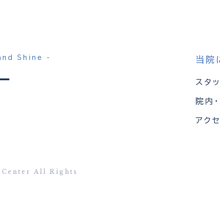
and Shine -
当院
スタ
院内
5
アク
Center All Rights