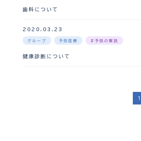
歯科について
2020.03.23
グループ
予防医療
#予防の解説
健康診断について
投
稿
の
ペ
ー
ジ
送