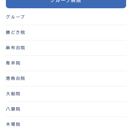
送
グループ病院
り
グループ
勝どき院
麻布台院
青井院
港南台院
大船院
八潮院
木場院