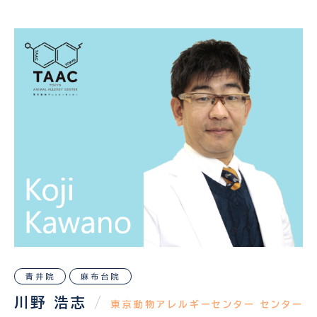
青井院
麻布台院
川野 浩志
/
東京動物アレルギーセンター センター