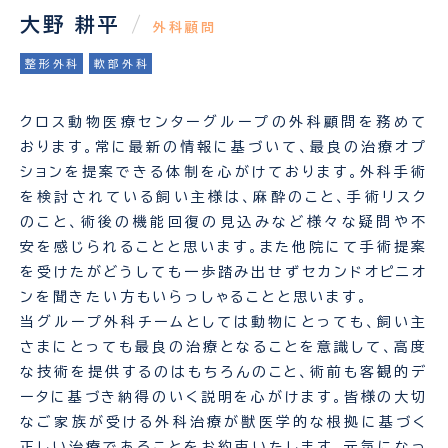
大野 耕平
/
外科顧問
整形外科
軟部外科
クロス動物医療センターグループの外科顧問を務めて
おります。常に最新の情報に基づいて、最良の治療オプ
ションを提案できる体制を心がけております。外科手術
を検討されている飼い主様は、麻酔のこと、手術リスク
のこと、術後の機能回復の見込みなど様々な疑問や不
安を感じられることと思います。また他院にて手術提案
を受けたがどうしても一歩踏み出せずセカンドオピニオ
ンを聞きたい方もいらっしゃることと思います。
当グループ外科チームとしては動物にとっても、飼い主
さまにとっても最良の治療となることを意識して、高度
な技術を提供するのはもちろんのこと、術前も客観的デ
ータに基づき納得のいく説明を心がけます。皆様の大切
なご家族が受ける外科治療が獣医学的な根拠に基づく
正しい治療であることをお約束いたします。元気になっ