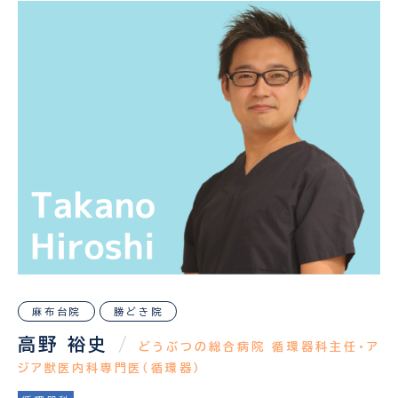
麻布台院
勝どき院
高野 裕史
/
どうぶつの総合病院 循環器科主任・ア
ジア獣医内科専門医（循環器）