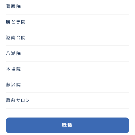
葛西院
勝どき院
港南台院
八潮院
木場院
藤沢院
蔵前サロン
職種